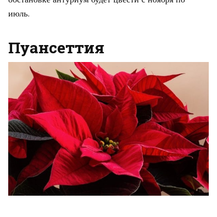
июль.
Пуансеттия