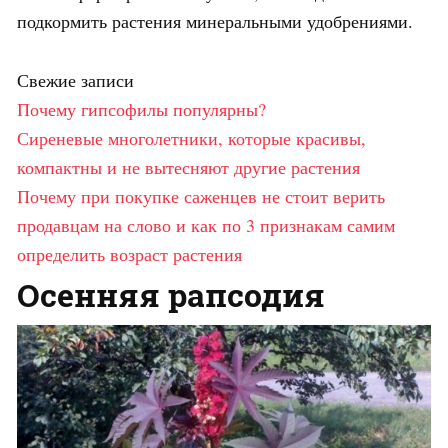
подкормить растения минеральными удобрениями.
Свежие записи
Почему гипсофилы популярны?
Сиреневые многолетники, которые красивы,
компактны и не вытесняют другие растения
Почему при покупке саженцев не стоит верить
продавцам на слово и как по 3 признакам самим
определить возраст растения
Осенняя рапсодия