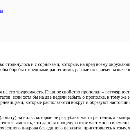
ла
о столкнулось и с сорняками, которые, на вред всему окружающ
собы борьбы с вредными растениями, разные по своему назначе
на его трудоемкость. Главное свойство прополки – регулярность
татов, если хотя бы на две недели забыть о прополке, к тому же
корневищами, которые расползаются вокруг и образуют настоящий
 (лопату) на вилы, которые не разрубают части растения, а выди
очется заметить, что данная процедура отнимает много времени и
очвенного покрова без единого паразита, приготовьтесь к тому, 