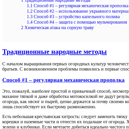
1
Традиционные народные методы
1.1
Способ #1 – регулярная механическая прополка
1.2
Способ #2 – использование укрывного материа
1.3
Способ #3 – устройство капельного полива
1.4
Способ #4 – защита с помощью мульчирования
2
Химическая атака на сорную траву
Традиционные народные методы
С началом выращивания первых огородных культур человечеств
братьев. С возникновением проблемы появились и первые спо
Способ #1 – регулярная механическая прополка
Это, пожалуй, наиболее простой и привычный способ, несмотря 
махание тяпкой и даже обработка мотокосилкой не дадут резуль
огорода, как овсюг и пырей, цепко держатся за почву своими 
лишь способствует их быстрому размножению.
Есть небольшая крестьянская хитрость: следует заменить тяпку
корешки и наземные части и отнести их подальше от огорода. Х
зелени и клубники. Если мечтаете добиться идеально чистого п