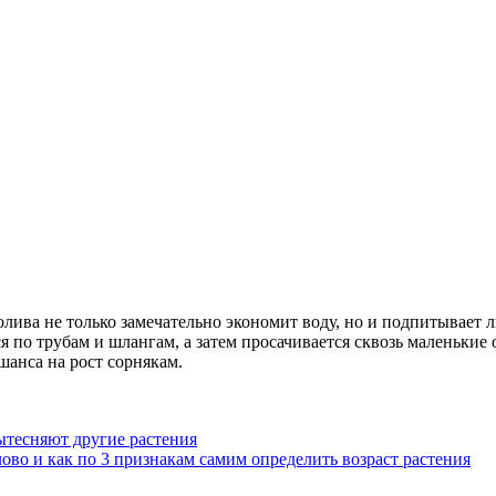
лива не только замечательно экономит воду, но и подпитывает
 по трубам и шлангам, а затем просачивается сквозь маленькие 
шанса на рост сорнякам.
ытесняют другие растения
ово и как по 3 признакам самим определить возраст растения