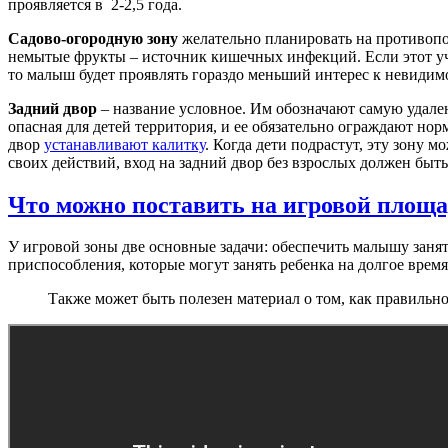
проявляется в 2-2,5 года.
Садово-огородную зону
желательно планировать на противопол
немытые фрукты – источник кишечных инфекций. Если этот уч
то малыш будет проявлять гораздо меньший интерес к невидимо
Задний двор
– название условное. Им обозначают самую удале
опасная для детей территория, и ее обязательно ограждают нор
двор
устанавливают калитку
. Когда дети подрастут, эту зону 
своих действий, вход на задний двор без взрослых должен быт
Что можно поставить на игровой площа
У игровой зоны две основные задачи: обеспечить малышу занят
приспособления, которые могут занять ребенка на долгое время
Также может быть полезен материал о том, как правильн