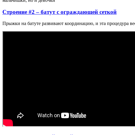
мальчишки, но и девочки
Строение #2 – батут с ограждающей сеткой
Прыжки на батуте развивают координацию, и эта процедура вес