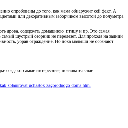
енно опробованы до того, как мама обнаружит сей факт. А
 цветами или декоративным заборчиком высотой до полуметра,
лоть дрова, содержать домашнюю птицу и пр. Это самая
е самый шустрый озорник не перелезет. Для прохода на задний
ативность, убрав ограждение. Но пока малыши не осознают
дке создают самые интересные, познавательные
n/kak-splanirovat-uchastok-zagorodnogo-doma.html