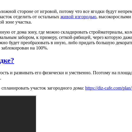
ожной стороне от игровой, потому что все ягодки будут непрем
асток отделить от остальных
живой изгородью
, высокорослыми
й зоне участка.
нную от дома зону, где можно складировать стройматериалы, ко
мальным забором, к примеру, сеткой-рябицей, через которую даж
можно будет преобразовать в иную, либо придать большую декор
ь заблокирован на 100%.
дке?
ость и развивать его физически и умственно. Поэтому на площа
.
о спланировать участок загородного дома:
https://diz-cafe.com/pla