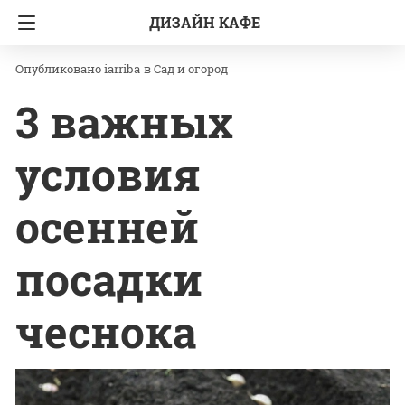
ДИЗАЙН КАФЕ
Главная
Сад и огород
iarriba
в
Сад и огород
3 важных
условия
осенней
посадки
чеснока