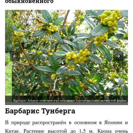
обыкновенного
Барбарис Julianae отличается от остальных сортов листьями вытянутой формы
Барбарис Тунберга
В природе распространён в основном в Японии и
Китае. Растение высотой до 1,5 м. Крона очень