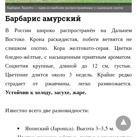
Барбарис Aurikoma — естественная мутация барбариса оттавского, выращиваемая в «неволе» с XVIII века
Барбарис амурский
В России широко распространён на Дальнем
Востоке. Крона раскидистая, побеги ветвятся не
слишком охотно. Кора желтовато-серая. Цветки
бледно-жёлтые, с насыщенным приятным ароматом.
Соцветия крупные, длиной до 12 см, густые.
Цветение длится около 3 недель. Крайне редко
страдает от ржавчины, легко размножается.
Устойчив к холоду, засухе, жаре.
Известно всего две разновидности:
Японский (Japonica). Высота 3–3,5 м.
Цветки лимонно-жёлтые, листья с красноватым