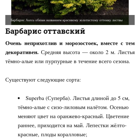
Барбарис Тунберга Atropurpurea эфектно выглядит как в одиночных посадках, так и в комбинации с другими растениями
Барбарис оттавский
Очень неприхотлив и морозостоек, вместе с тем
декоративен.
Средняя высота — около 2 м. Листья
тёмно-алые или пурпурные в течение всего сезона.
Существуют следующие сорта:
Superba (Суперба). Листья длиной до 5 см,
тёмно-алые с сизо-лиловым налётом. Осенью
меняют цвет на оранжево-красный. Цветение
раннее, приходится на май. Лепестки жёлто-
красные, плоды коралловые;