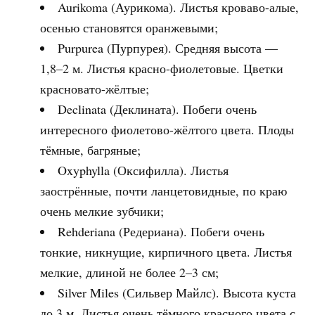
Aurikoma (Аурикома). Листья кроваво-алые,
осенью становятся оранжевыми;
Purpurea (Пурпурея). Средняя высота —
1,8–2 м. Листья красно-фиолетовые. Цветки
красновато-жёлтые;
Declinata (Деклината). Побеги очень
интересного фиолетово-жёлтого цвета. Плоды
тёмные, багряные;
Oxyphylla (Оксифилла). Листья
заострённые, почти ланцетовидные, по краю
очень мелкие зубчики;
Rehderiana (Редериана). Побеги очень
тонкие, никнущие, кирпичного цвета. Листья
мелкие, длиной не более 2–3 см;
Silver Miles (Сильвер Майлс). Высота куста
до 3 м. Листья очень тёмного красного цвета с