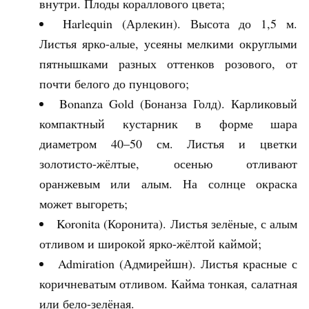
внутри. Плоды кораллового цвета;
Harlequin (Арлекин). Высота до 1,5 м.
Листья ярко-алые, усеяны мелкими округлыми
пятнышками разных оттенков розового, от
почти белого до пунцового;
Bonanza Gold (Бонанза Голд). Карликовый
компактный кустарник в форме шара
диаметром 40–50 см. Листья и цветки
золотисто-жёлтые, осенью отливают
оранжевым или алым. На солнце окраска
может выгореть;
Koronita (Коронита). Листья зелёные, с алым
отливом и широкой ярко-жёлтой каймой;
Admiration (Адмирейшн). Листья красные с
коричневатым отливом. Кайма тонкая, салатная
или бело-зелёная.