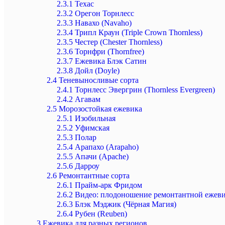
2.3.1
Техас
2.3.2
Орегон Торнлесс
2.3.3
Навахо (Navaho)
2.3.4
Трипл Краун (Triple Crown Thornless)
2.3.5
Честер (Chester Thornless)
2.3.6
Торнфри (Thornfree)
2.3.7
Ежевика Блэк Сатин
2.3.8
Дойл (Doyle)
2.4
Теневыносливые сорта
2.4.1
Торнлесс Эвергрин (Thornless Evergreen)
2.4.2
Агавам
2.5
Морозостойкая ежевика
2.5.1
Изобильная
2.5.2
Уфимская
2.5.3
Полар
2.5.4
Арапахо (Arapaho)
2.5.5
Апачи (Apache)
2.5.6
Дарроу
2.6
Ремонтантные сорта
2.6.1
Прайм-арк Фридом
2.6.2
Видео: плодоношение ремонтантной ежев
2.6.3
Блэк Мэджик (Чёрная Магия)
2.6.4
Рубен (Reuben)
3
Ежевика для разных регионов