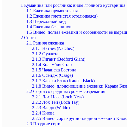
1
Куманика или росяника: виды ягодного кустарника
1.1
Ежевика прямостоячая
1.2
Ежевика плетистая (стелющаяся)
1.3
Переходный вид
1.4
Ежевика без шипов
1.5
Видео: польза ежевики и особенности её выра
2
Сорта
2.1
Ранняя ежевика
2.1.1
Натчез (Natchez)
2.1.2
Оуачита
2.1.3
Гигант (Bedford Giant)
2.1.4
Коламбия Стар
2.1.5
Чачанска Бестрна
2.1.6
Осейдж (Osage)
2.1.7
Карака Блэк (Karaka Black)
2.1.8
Видео: плодоношение ежевики Карака Блэ
2.2
Сорта со средним сроком созревания
2.2.1
Лох Несс (Loch Ness)
2.2.2
Лох Тей (Loch Tay)
2.2.3
Валдо (Waldo)
2.2.4
Киова
2.2.5
Видео: сорт крупноплодной ежевики Киов
2.3
Поздние сорта