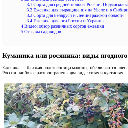
3.1
Сорта для средней полосы России, Подмосковь
3.2
Ежевика для выращивания на Урале и в Сибир
3.3
Сорта для Беларуси и Ленинградской области
3.4
Ежевика для юга России и Украины
4
Видео: обзор различных сортов ежевики
5
Отзывы садоводов
Куманика или росяника: виды ягодного
Ежевика — близкая родственница малины, обе являются члена
России наиболее распространены два вида: сизая и кустистая.