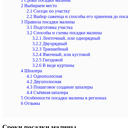
1
Сроки посадки малины
2
Выбираем место
2.1
Соседи по участку
2.2
Выбор саженца и способы его хранения до пос
3
Правила посадки малины
3.1
Подготовка участка
3.2
Способы и схемы посадки малины
3.2.1
Ленточный, или однорядный
3.2.2
Двухрядный
3.2.3
Траншейный
3.2.4
Ямочный, или кустовой
3.2.5
Гнездовой
3.2.6
В виде куртины
4
Шпалера
4.1
Однополосная
4.2
Двухполосная
4.3
Пошаговое создание шпалеры
4.4
Съёмная шпалера
5
Особенности посадки малины в регионах
6
Отзывы
Сроки посадки малины