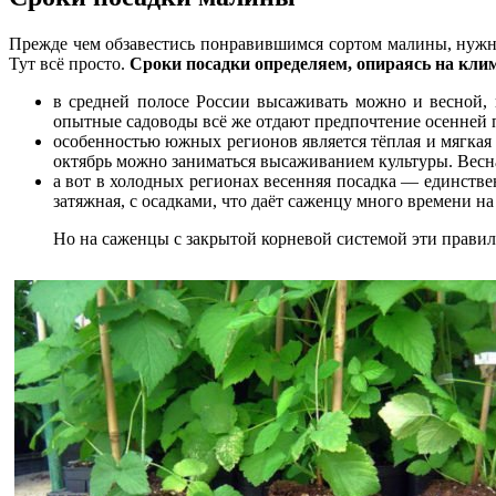
Прежде чем обзавестись понравившимся сортом малины, нужн
Тут всё просто.
Сроки посадки определяем, опираясь на клим
в средней полосе России высаживать можно и весной, 
опытные садоводы всё же отдают предпочтение осенней 
особенностью южных регионов является тёплая и мягкая о
октябрь можно заниматься высаживанием культуры. Весна 
а вот в холодных регионах весенняя посадка — единствен
затяжная, с осадками, что даёт саженцу много времени 
Но на саженцы с закрытой корневой системой эти правила