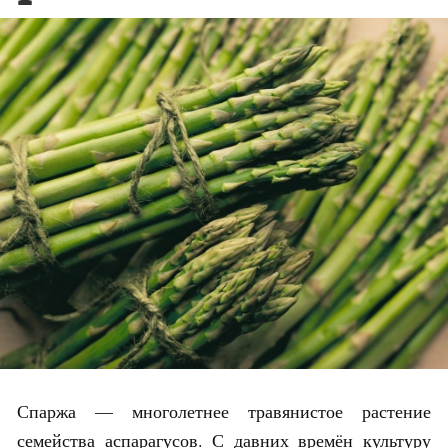
Спаржа — многолетнее травянистое растение
семейства аспарагусов. С давних времён культуру