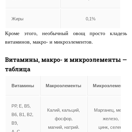
Жиры
0,1%
Кроме этого, необычный овощ просто кладезь
витаминов, макро- и микроэлементов.
Витамины, макро- и микроэлементы —
таблица
Витамины
Макроэлементы
Микроэлементы
РР, Е, В5,
Калий, кальций,
Марганец, медь,
В6, В1, В2,
фосфор,
железо,
В9,
магний, натрий.
цинк, селен.
А, С.