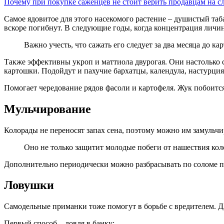
Почему при покупке саженцев не стоит верить продавцам на сл
Самое ядовитое для этого насекомого растение – душистый табак
вскоре погибнут. В следующие годы, когда концентрация личин
Важно учесть, что сажать его следует за два месяца до к
Также эффективны укроп и маттиола двурогая. Они настолько с
картошки. Подойдут и пахучие бархатцы, календула, настурция,
Помогает чередование рядов фасоли и картофеля. Жук побоится
Мульчирование
Колорады не переносят запах сена, поэтому можно им замульчи
Оно не только защитит молодые побеги от нашествия кол
Дополнительно периодически можно разбрасывать по соломе п
Ловушки
Самодельные приманки тоже помогут в борьбе с вредителем. 
Первый способ – ловля в банку: