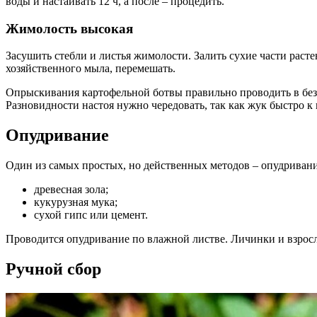
воды и настаивать 12 ч, а после – процедить.
Жимолость высокая
Засушить стебли и листья жимолости. Залить сухие части растен
хозяйственного мыла, перемешать.
Опрыскивания картофельной ботвы правильно проводить в безве
Разновидности настоя нужно чередовать, так как жук быстро к
Опудривание
Один из самых простых, но действенных методов – опудривани
древесная зола;
кукурузная мука;
сухой гипс или цемент.
Проводится опудривание по влажной листве. Личинки и взрослы
Ручной сбор