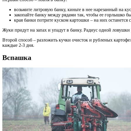
возьмите литровую банку, киньте в нее нарезанный на ку
закопайте банку между рядами так, чтобы ее горлышко бы
края банки потрите куском картошки – на них останется с
Жуки придут на запах и упадут в банку. Радиус одной ловушки 
Второй способ – разложить кучки очисток и рубленых картофел
каждые 2-3 дня.
Вспашка