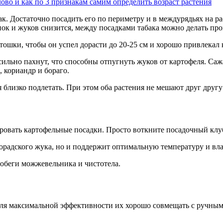
ово и как по 3 признакам самим определить возраст растения
. Достаточно посадить его по периметру и в междурядьях на расс
ок и жуков снизится, между посадками табака можно делать про
артошки, чтобы он успел дорасти до 20-25 см и хорошо привлекал 
ильно пахнут, что способны отпугнуть жуков от картофеля. Сажа
 кориандр и бораго.
 близко подлетать. При этом оба растения не мешают друг другу
ровать картофельные посадки. Просто воткните посадочный клуб
орадского жука, но и поддержит оптимальную температуру и вл
обеги можжевельника и чистотела.
Для максимальной эффективности их хорошо совмещать с ручным