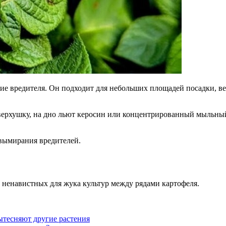
е вредителя. Он подходит для небольших площадей посадки, вед
верхушку, на дно льют керосин или концентрированный мыльный 
 вымирания вредителей.
 ненавистных для жука культур между рядами картофеля.
ытесняют другие растения