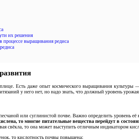
са
ути их решения
 в процессе выращивания редиса
редиса
 развития
 теплице. Есть даже опыт космического выращивания культуры
ритязаний у него нет, но надо знать, что должный уровень уро
песчаной или суглинистой почве. Важно определить уровень её 
кислена, то многие питательные вещества перейдут в состоян
ловая свёкла, то она может выступить отличным индикатором кис
енок, то кислотность почвы повышена;