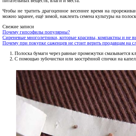
питательных веществ, влаги и места.
Чтобы не тратить драгоценное весеннее время на прорежива
можно заранее, ещё зимой, наклеить семена культуры на полос
Свежие записи
Почему гипсофилы популярны?
Сиреневые многолетники, которые красивы, компактны и не в
Почему при покупке саженцев не стоит верить продавцам на сл
Полоска бумаги через равные промежутки смазывается к
С помощью зубочистки или заострённой спички на капель