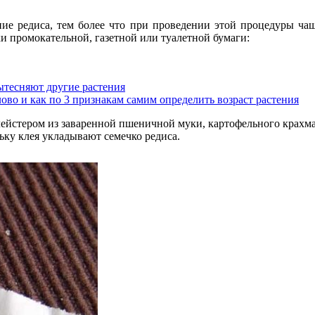
ние редиса, тем более что при проведении этой процедуры ча
ки промокательной, газетной или туалетной бумаги:
ытесняют другие растения
ово и как по 3 признакам самим определить возраст растения
лейстером из заваренной пшеничной муки, картофельного крахма
ку клея укладывают семечко редиса.