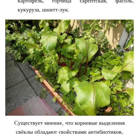
картофель, горчица сарептская, фасоль,
кукуруза, шнитт-лук.
Существует мнение, что корневые выделения
свёклы обладают свойствами антибиотиков,