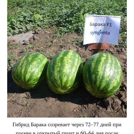
Гибрид Барака созревает через 72–77 дней при
посеве в открытый грунт и 60–64 дня после