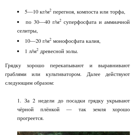
2
5—10 кг/м
перегноя, компоста или торфа,
2
по 30—40 г/м
суперфосфата и аммиачной
селитры,
2
10—20 г/м
монофосфата калия,
2
1 л/м
древесной золы.
Грядку хорошо перекапывают и выравнивают
граблями или культиватором. Далее действуют
следующим образом:
За 2 недели до посадки грядку укрывают
чёрной плёнкой — так земля хорошо
прогреется.