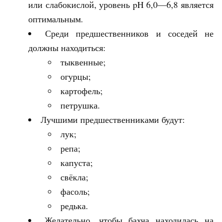
или слабокислой, уровень pH 6,0—6,8 является
оптимальным.
Среди предшественников и соседей не
должны находиться:
тыквенные;
огурцы;
картофель;
петрушка.
Лучшими предшественниками будут:
лук;
репа;
капуста;
свёкла;
фасоль;
редька.
Желательно, чтобы бахча находилась на