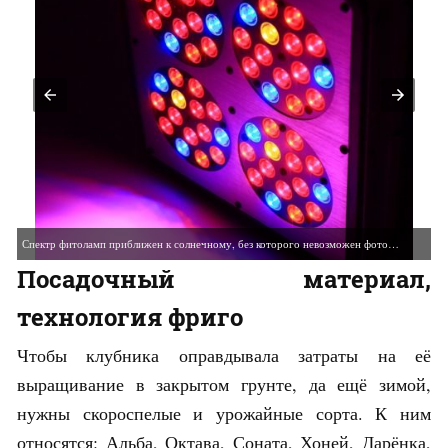
Спектр фитоламп приближен к солнечному, без которого невозможен фотосинтез
Посадочный материал,
технология фриго
Чтобы клубника оправдывала затраты на её
выращивание в закрытом грунте, да ещё зимой,
нужны скороспелые и урожайные сорта. К ним
относятся: Альба, Октава, Соната, Хоней, Дарёнка,