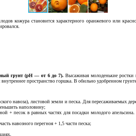
лодов кожура становится характерного оранжевого или красно
ировался.
ый грунт (рН — от 6 до 7).
Высаживая молоденькие ростки в
я внутреннее пространство горшка. В обильно удобренном грунте
онского навоза), листовой земли и песка. Для пересаживаемых дер
меньшить наполовину;
ной + песок в равных частях для посадки молодого апельсина.
часть навозного перегноя + 1,5 части песка;
циях.