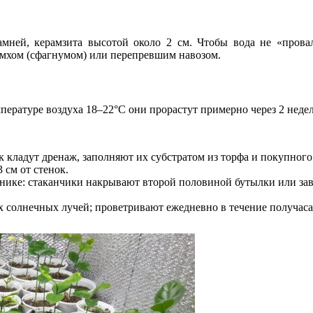
мней, керамзита высотой около 2 см. Чтобы вода не «провал
 мхом (сфагнумом) или перепревшим навозом.
пературе воздуха 18–22°C они прорастут примерно через 2 неде
кладут дренаж, заполняют их субстратом из торфа и покупного 
 см от стенок.
ке: стаканчики накрывают второй половиной бутылки или завяз
х солнечных лучей; проветривают ежедневно в течение получаса