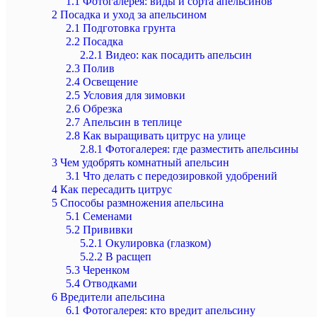
1.1
Фотогалерея: виды и сорта апельсинов
2
Посадка и уход за апельсином
2.1
Подготовка грунта
2.2
Посадка
2.2.1
Видео: как посадить апельсин
2.3
Полив
2.4
Освещение
2.5
Условия для зимовки
2.6
Обрезка
2.7
Апельсин в теплице
2.8
Как выращивать цитрус на улице
2.8.1
Фотогалерея: где разместить апельсины
3
Чем удобрять комнатный апельсин
3.1
Что делать с передозировкой удобрений
4
Как пересадить цитрус
5
Способы размножения апельсина
5.1
Семенами
5.2
Прививки
5.2.1
Окулировка (глазком)
5.2.2
В расщеп
5.3
Черенком
5.4
Отводками
6
Вредители апельсина
6.1
Фотогалерея: кто вредит апельсину