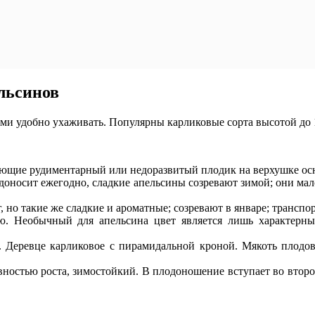
льсинов
и удобно ухаживать. Популярны карликовые сорта высотой до 1
ющие рудиментарный или недоразвитый плодик на верхушке осн
оносит ежегодно, сладкие апельсины созревают зимой; они малос
 но такие же сладкие и ароматные; созревают в январе; транспо
ью. Необычный для апельсина цвет является лишь характерны
Деревце карликовое с пирамидальной кроной. Мякоть плодов 
ностью роста, зимостойкий. В плодоношение вступает во второ