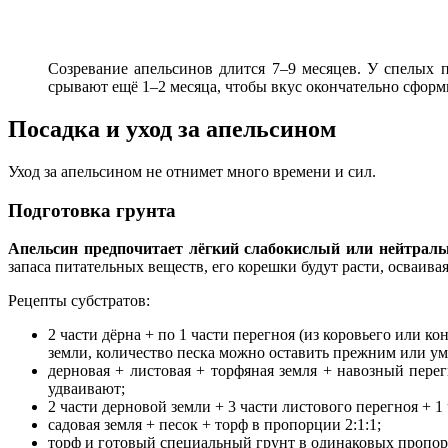
Созревание апельсинов длится 7–9 месяцев. У спелых п
срывают ещё 1–2 месяца, чтобы вкус окончательно сформ
Посадка и уход за апельсином
Уход за апельсином не отнимет много времени и сил.
Подготовка грунта
Апельсин предпочитает лёгкий слабокислый или нейтральн
запаса питательных веществ, его корешки будут расти, осваива
Рецепты субстратов:
2 части дёрна + по 1 части перегноя (из коровьего или к
земли, количество песка можно оставить прежним или у
дерновая + листовая + торфяная земля + навозный перег
удваивают;
2 части дерновой земли + 3 части листового перегноя + 1 
садовая земля + песок + торф в пропорции 2:1:1;
торф и готовый специальный грунт в одинаковых пропор