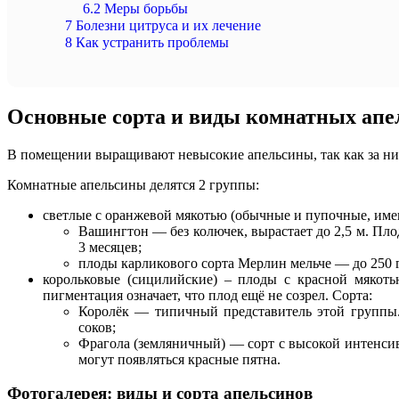
6.2
Меры борьбы
7
Болезни цитруса и их лечение
8
Как устранить проблемы
Основные сорта и виды комнатных апе
В помещении выращивают невысокие апельсины, так как за ним
Комнатные апельсины делятся 2 группы:
светлые с оранжевой мякотью (обычные и пупочные, име
Вашингтон — без колючек, вырастает до 2,5 м. Плод
3 месяцев;
плоды карликового сорта Мерлин мельче — до 250 г,
корольковые (сицилийские) – плоды с красной мякот
пигментация означает, что плод ещё не созрел. Сорта:
Королёк — типичный представитель этой группы. 
соков;
Фрагола (земляничный) — сорт с высокой интенсив
могут появляться красные пятна.
Фотогалерея: виды и сорта апельсинов