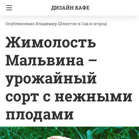
ДИЗАЙН КАФЕ
Главная
Сад и огород
Владимир Шляхтов
в
Сад и огород
Жимолость
Мальвина –
урожайный
сорт с нежными
плодами