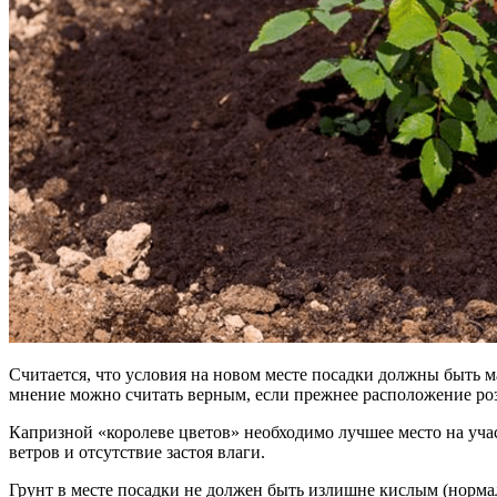
Считается, что условия на новом месте посадки должны быть м
мнение можно считать верным, если прежнее расположение роз
Капризной «королеве цветов» необходимо лучшее место на уча
ветров и отсутствие застоя влаги.
Грунт в месте посадки не должен быть излишне кислым (нормал