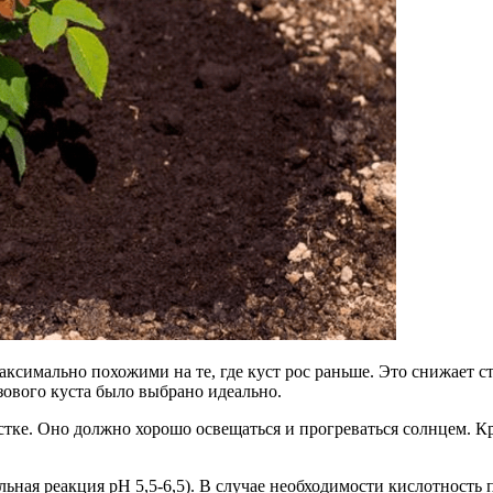
аксимально похожими на те, где куст рос раньше. Это снижает с
ового куста было выбрано идеально.
стке. Оно должно хорошо освещаться и прогреваться солнцем. К
ьная реакция рН 5,5-6,5). В случае необходимости кислотность