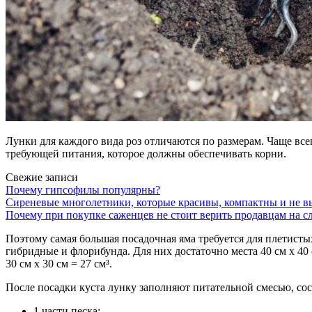
Лунки для каждого вида роз отличаются по размерам. Чаще все
требующей питания, которое должны обеспечивать корни.
Свежие записи
Почему гипсофилы популярны?
Сиреневые многолетники, которые красивы, компактны и не в
Почему при покупке саженцев не стоит верить продавцам на сл
Поэтому самая большая посадочная яма требуется для плетистых
гибридные и флорибунда. Для них достаточно места 40 см х 40
30 см х 30 см = 27 см³.
После посадки куста лунку заполняют питательной смесью, сос
1 части песка;