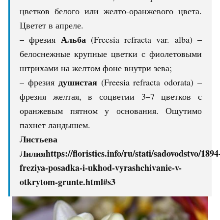
цветков белого или желто-оранжевого цвета.
Цветет в апреле.
Альба
– фрезия
(Freesia refracta var. alba) –
белоснежные крупные цветки с фиолетовыми
штрихами на желтом фоне внутри зева;
душистая
– фрезия
(Freesia refracta odorata) –
фрезия желтая, в соцветии 3–7 цветков с
оранжевым пятном у основания. Ощутимо
пахнет ландышем.
Листьева
Лилия
https://floristics.info/ru/stati/sadovodstvo/1894
freziya-posadka-i-ukhod-vyrashchivanie-v-
otkrytom-grunte.html#s3