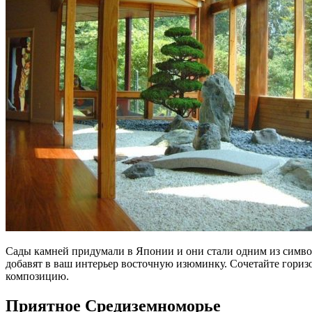
Сады камней придумали в Японии и они стали одним из символ
добавят в ваш интерьер восточную изюминку. Сочетайте гориз
композицию.
Приятное Средиземноморье